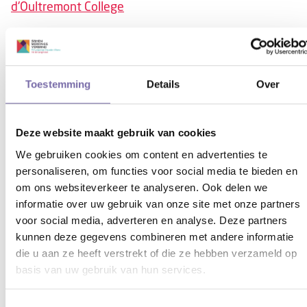
d'Oultremont College
Plaats:
Drunen
Soort:
Regulier onderwijs
Toestemming
Details
Over
Dr. Mollercollege
Plaats:
Waalwijk
Deze website maakt gebruik van cookies
Soort:
Regulier onderwijs
We gebruiken cookies om content en advertenties te
Walewyc
personaliseren, om functies voor social media te bieden en
om ons websiteverkeer te analyseren. Ook delen we
Plaats:
Waalwijk
informatie over uw gebruik van onze site met onze partners
Soort:
Regulier onderwijs
voor social media, adverteren en analyse. Deze partners
kunnen deze gegevens combineren met andere informatie
Prinsentuin
die u aan ze heeft verstrekt of die ze hebben verzameld op
basis van uw gebruik van hun services.
Plaats:
Andel
Soort:
Regulier onderwijs
Toestemmingsselectie