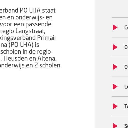
erband PO LHA staat
len en onderwijs- en
n voor een passende
C
regio Langstraat,
ingsverband Primair
na (PO LHA) is
O
scholen in de regio
, Heusden en Altena.
onderwijs en 2 scholen
O
L
T
S