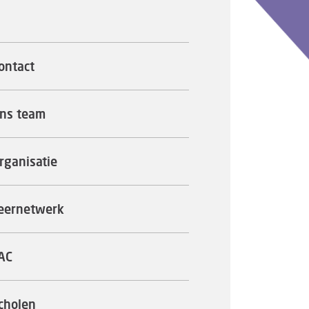
ontact
ns team
rganisatie
eernetwerk
AC
cholen