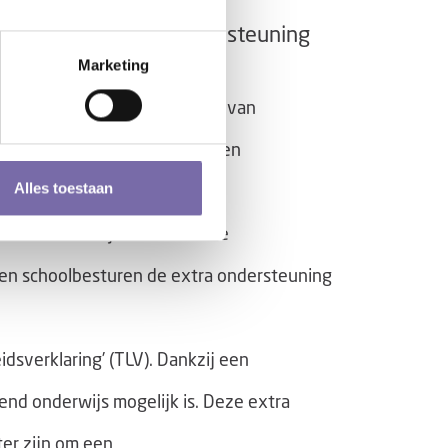
erlingen die extra ondersteuning
Marketing
n voor specifieke hulpvragen van
unnen leerkrachten, scholen en
Alles toestaan
 scholen meekijken naar welke
nen schoolbesturen de extra ondersteuning
sverklaring’ (TLV). Dankzij een
nd onderwijs mogelijk is. Deze extra
ter zijn om een