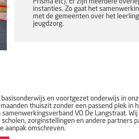
Prisma etc). Er zijn meerdere overl
instanties. Zo gaat het samenwerki
met de gemeenten over het leerlinge
jeugdzorg.
asisonderwijs en voortgezet onderwijs in onz
 maanden thuiszit zonder een passend plek in he
amenwerkingsverband VO De Langstraat. Wij z
scholen, zorginstellingen en andere partners p
onze aanpak omschreven.