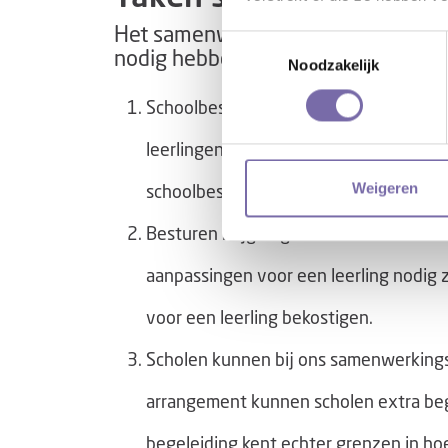
Het samenwerkingsverband zorgt er
Toestemmingsselectie
nodig hebben een passende plek kr
Noodzakelijk
Schoolbesturen krijgen geld om de bas
leerlingen. Met deze middelen kunnen 
Weigeren
schoolbesturen van en met elkaar leren
Besturen krijgen geld voor extra onde
aanpassingen voor een leerling nodig
voor een leerling bekostigen.
Scholen kunnen bij ons samenwerkingsv
arrangement kunnen scholen extra bege
begeleiding kent echter grenzen in ho