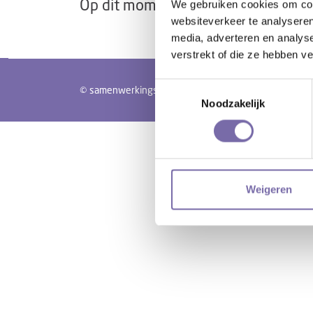
Op dit moment hebben wij geen op
We gebruiken cookies om cont
websiteverkeer te analyseren
media, adverteren en analys
verstrekt of die ze hebben v
Toestemmingsselectie
© samenwerkingsverband PO Langstraat Heusden Alte
Noodzakelijk
Weigeren