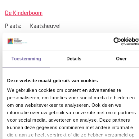
De Kinderboom
Plaats:
Kaatsheuvel
Soort:
Regulier onderwijs
De Berk
Toestemming
Details
Over
Plaats:
Kaatsheuvel
Soort:
Regulier onderwijs
Deze website maakt gebruik van cookies
De Vaert
We gebruiken cookies om content en advertenties te
personaliseren, om functies voor social media te bieden en
Plaats:
Kaatsheuvel
om ons websiteverkeer te analyseren. Ook delen we
Soort:
Regulier onderwijs
informatie over uw gebruik van onze site met onze partners
voor social media, adverteren en analyse. Deze partners
De Touwladder/De Start
kunnen deze gegevens combineren met andere informatie
die u aan ze heeft verstrekt of die ze hebben verzameld op
Plaats:
Kaatsheuvel