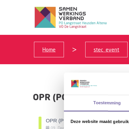
Home
stec_event
OPR (PO)
Toestemming
OPR (PO)
Deze website maakt gebruik
09
.
December
.
2025
20:00
-
22:00