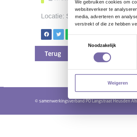
We gebruiken cookies om cont
websiteverkeer te analyseren
Locatie: SWV
media, adverteren en analys
verstrekt of die ze hebben v
Toestemmingsselectie
Noodzakelijk
Terug
Weigeren
© samenwerkingsverband PO Langstraat Heusden Alte