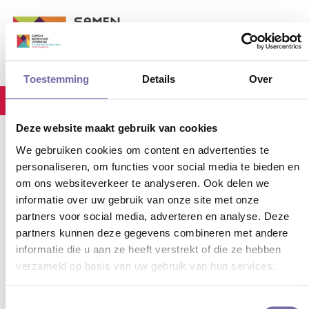
Toestemming
Details
Over
stec_event
Home
OPR (PO) (DUPLICATE)
Deze website maakt gebruik van cookies
We gebruiken cookies om content en advertenties te
personaliseren, om functies voor social media te bieden en
18-03-2025
OPR (PO) (DUPLICATE)
om ons websiteverkeer te analyseren. Ook delen we
informatie over uw gebruik van onze site met onze
partners voor social media, adverteren en analyse. Deze
OPR (PO) (DUPLICATE)
partners kunnen deze gegevens combineren met andere
informatie die u aan ze heeft verstrekt of die ze hebben
09
.
Jun
.
2026
20:00
-
22:00
verzameld op basis van uw gebruik van hun services.
Locatie: SWV
Toestemmingsselectie