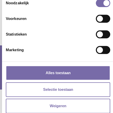
Noodzakelijk
Voorkeuren
Terug
Statistieken
Marketing
© samenwerkingsverband PO Langstraat Heusden Altena en VO De
Langstraat |
cookieverklaring
|
privacyverklaring
| Webdesign door
Alles toestaan
Tundra digital branding & marketing bureau
Selectie toestaan
Weigeren