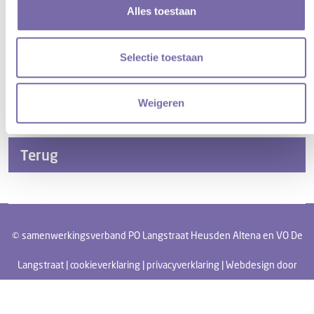
Alles toestaan
Selectie toestaan
Weigeren
Get Directions
Open Map
Terug
© samenwerkingsverband PO Langstraat Heusden Altena en VO De
Langstraat |
cookieverklaring
|
privacyverklaring
| Webdesign door
Tundra digital branding & marketing bureau