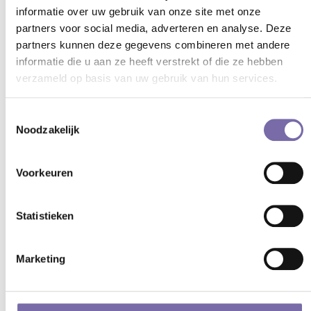
informatie over uw gebruik van onze site met onze
partners voor social media, adverteren en analyse. Deze
partners kunnen deze gegevens combineren met andere
Location
informatie die u aan ze heeft verstrekt of die ze hebben
SWV Dodenauweg 2, 5171 NG Kaatsheuvel
verzameld op basis van uw gebruik van hun services.
Directions
Toestemmingsselectie
Noodzakelijk
Voorkeuren
Statistieken
Marketing