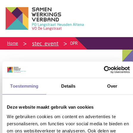
stec_event
Home
OPR
01-03-2023
OPR
Toestemming
Details
Over
OPR
Deze website maakt gebruik van cookies
04
.
Apr
.
2023
SWV Dodenauweg 2, 5171 NG Kaatsheuvel
We gebruiken cookies om content en advertenties te
personaliseren, om functies voor social media te bieden en
om ons websiteverkeer te analyseren. Ook delen we