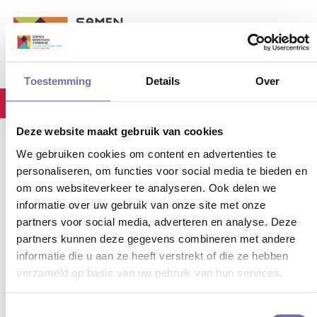
Toestemming
Details
Over
stec_event
Home
IB/DBG/OCO overleg
Deze website maakt gebruik van cookies
We gebruiken cookies om content en advertenties te
personaliseren, om functies voor social media te bieden en
29-03-2024
IB/DBG/OCO OVERLEG
om ons websiteverkeer te analyseren. Ook delen we
informatie over uw gebruik van onze site met onze
partners voor social media, adverteren en analyse. Deze
IB/DBG/OCO overleg
partners kunnen deze gegevens combineren met andere
informatie die u aan ze heeft verstrekt of die ze hebben
26
.
Feb
.
2025
08:30
-
11:30
verzameld op basis van uw gebruik van hun services.
Toestemmingsselectie