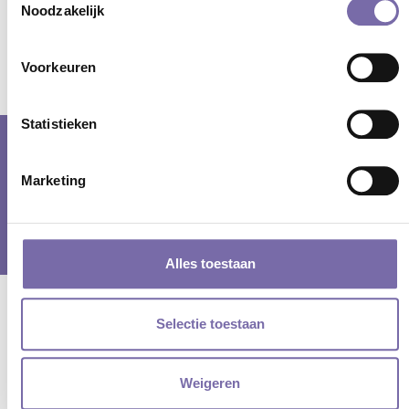
Noodzakelijk
Terug
Voorkeuren
Statistieken
© samenwerkingsverband PO Langstraat Heusden Altena en VO De
Marketing
Langstraat |
cookieverklaring
|
privacyverklaring
| Webdesign door
Tundra digital branding & marketing bureau
Alles toestaan
Selectie toestaan
Weigeren