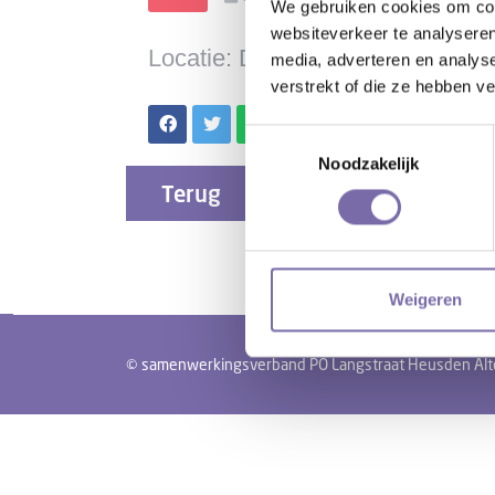
We gebruiken cookies om cont
websiteverkeer te analyseren
Locatie: De Voorste Venne Dru
media, adverteren en analys
verstrekt of die ze hebben v
Toestemmingsselectie
Noodzakelijk
Terug
Weigeren
© samenwerkingsverband PO Langstraat Heusden Alte