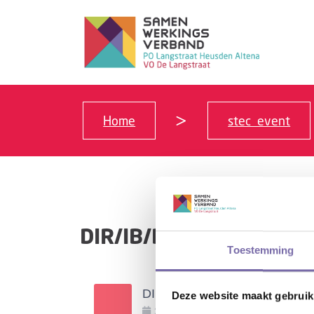
Home
stec_event
DIR/IB/DBG-OVERLEG
Toestemming
DIR/IB/DBG-overleg
Deze website maakt gebruik
24
.
Maart
.
2026
08:30
-
11:30