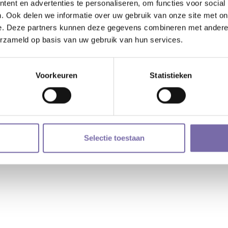
ent en advertenties te personaliseren, om functies voor social
. Ook delen we informatie over uw gebruik van onze site met on
e. Deze partners kunnen deze gegevens combineren met andere i
erzameld op basis van uw gebruik van hun services.
Voorkeuren
Statistieken
Selectie toestaan
na en VO De Langstraat |
cookieverklaring
|
privacyverklaring
| Webdesig