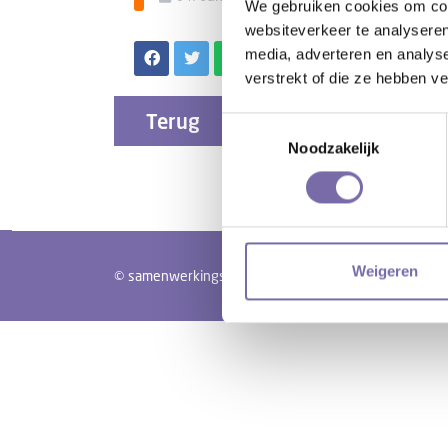
We gebruiken cookies om cont
websiteverkeer te analyseren
media, adverteren en analys
verstrekt of die ze hebben v
Terug
Toestemmingsselectie
Noodzakelijk
Weigeren
© samenwerkingsverband PO Langstraat Heusden Alte