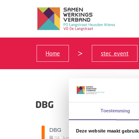
Home
stec_event
DBG
Toestemming
DBG
Deze website maakt gebruik
04
.
Juni
.
2026
15:00
-
17:00