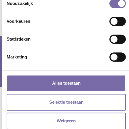
Noodzakelijk
Terug
Voorkeuren
Statistieken
© samenwerkingsverband PO Langstraat Heusden Altena en VO De
Marketing
Langstraat |
cookieverklaring
|
privacyverklaring
| Webdesign door
Tundra digital branding & marketing bureau
Alles toestaan
Selectie toestaan
Weigeren