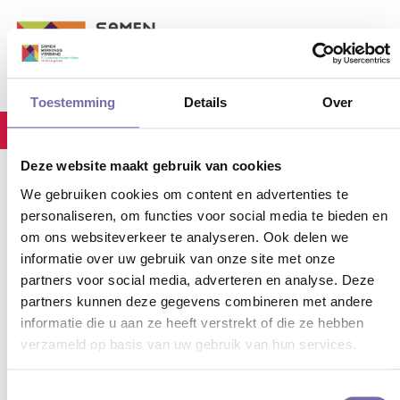
Toestemming
Details
Over
stec_event
Home
DBG
Deze website maakt gebruik van cookies
We gebruiken cookies om content en advertenties te
personaliseren, om functies voor social media te bieden en
01-03-2023
DBG
om ons websiteverkeer te analyseren. Ook delen we
informatie over uw gebruik van onze site met onze
partners voor social media, adverteren en analyse. Deze
DBG
partners kunnen deze gegevens combineren met andere
informatie die u aan ze heeft verstrekt of die ze hebben
06
.
Apr
.
2023
00:00
-
00:00
verzameld op basis van uw gebruik van hun services.
Toestemmingsselectie