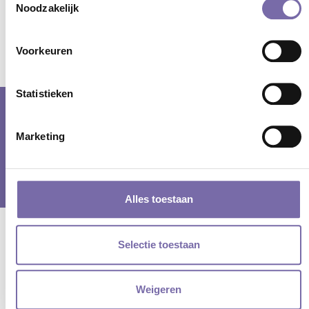
Noodzakelijk
Terug
Voorkeuren
Statistieken
© samenwerkingsverband PO Langstraat Heusden Altena en VO De
Marketing
Langstraat |
cookieverklaring
|
privacyverklaring
| Webdesign door
Tundra digital branding & marketing bureau
Alles toestaan
Selectie toestaan
Weigeren