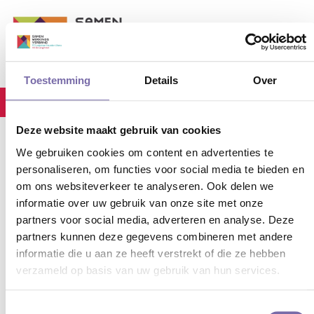
Toestemming
Details
Over
stec_event
Home
Bevrijdingsdag
Deze website maakt gebruik van cookies
We gebruiken cookies om content en advertenties te
personaliseren, om functies voor social media te bieden en
29-03-2024
BEVRIJDINGSDAG
om ons websiteverkeer te analyseren. Ook delen we
informatie over uw gebruik van onze site met onze
partners voor social media, adverteren en analyse. Deze
Bevrijdingsdag
partners kunnen deze gegevens combineren met andere
informatie die u aan ze heeft verstrekt of die ze hebben
05
.
Mei
.
2025
00:00
-
00:00
verzameld op basis van uw gebruik van hun services.
Toestemmingsselectie