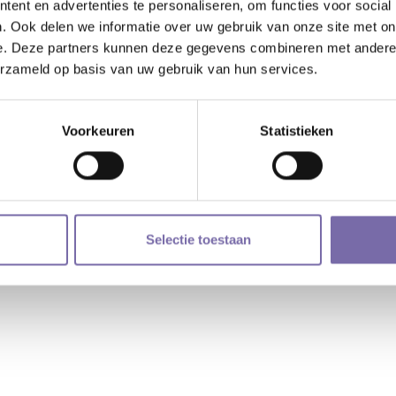
ent en advertenties te personaliseren, om functies voor social
. Ook delen we informatie over uw gebruik van onze site met on
e. Deze partners kunnen deze gegevens combineren met andere i
erzameld op basis van uw gebruik van hun services.
Voorkeuren
Statistieken
Selectie toestaan
na en VO De Langstraat |
cookieverklaring
|
privacyverklaring
| Webdesig