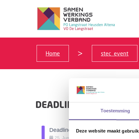
Home
stec_event
DEADLINE INDIENEN AC
Toestemming
Deadline indienen ACT
Deze website maakt gebruik
25
.
Juni
.
2025
23:55
-
23:55