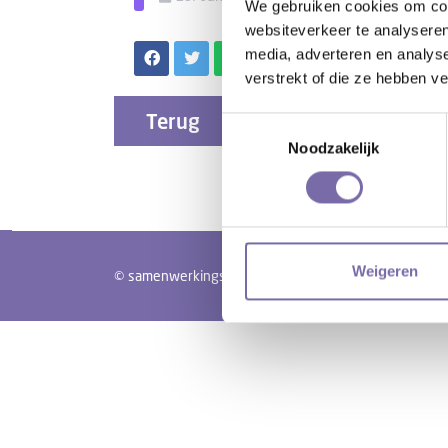
We gebruiken cookies om cont
websiteverkeer te analyseren
media, adverteren en analys
verstrekt of die ze hebben v
Terug
Toestemmingsselectie
Noodzakelijk
Weigeren
© samenwerkingsverband PO Langstraat Heusden Alte