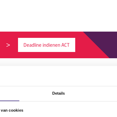
Deadline indienen ACT
T
Details
 van cookies