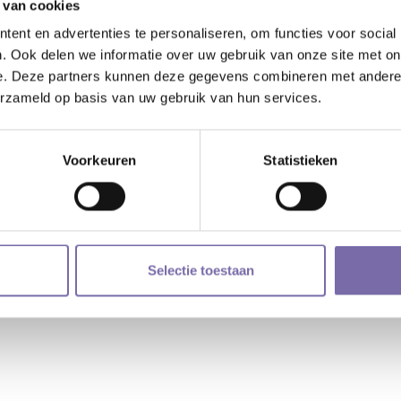
 van cookies
ent en advertenties te personaliseren, om functies voor social
t is de basis om tot leren te komen. Hier kunn
. Ook delen we informatie over uw gebruik van onze site met on
ofd om te leren.
e. Deze partners kunnen deze gegevens combineren met andere i
 samen met de groepsdynamiek. Hierin spelen d
erzameld op basis van uw gebruik van hun services.
ntor)klas, organiseert SWV VO De Langstra
Voorkeuren
Statistieken
van relaties in de klas: relaties tussen doc
Selectie toestaan