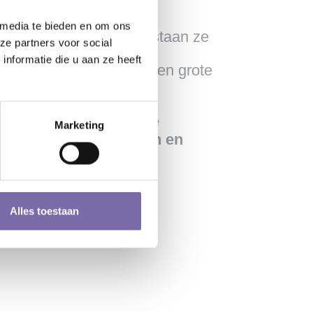
 media te bieden en om ons
en leerlingen groeien, staan ze
ze partners voor social
nformatie die u aan ze heeft
e leraar en de school een grote
at een Masterclass. De
Marketing
ent/mentor en leerlingen en
Alles toestaan