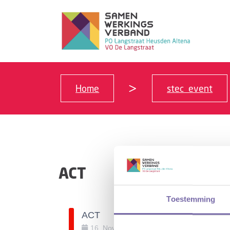
Home
stec_event
ACT
Toestemming
ACT
16
.
November
.
2023
08:30
-
12:30