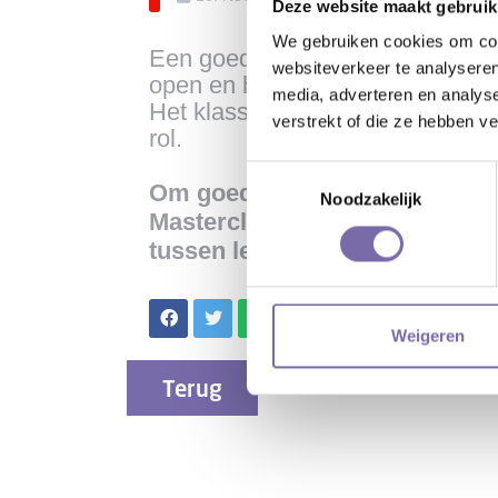
Deze website maakt gebruik
We gebruiken cookies om cont
Een goed pedagogisch klasklimaa
websiteverkeer te analyseren
open en hebben ruimte in hun ho
media, adverteren en analys
Het klassenklimaat hangt direct
verstrekt of die ze hebben v
rol.
Toestemmingsselectie
Om goed te starten met je (me
Noodzakelijk
Masterclass staat in het teken 
tussen leerlingen onderling.
Weigeren
Terug